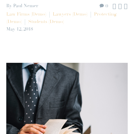



By Paul Nemer
0
Law Firms (Demo)
Lawyers (Demo)
Protecting
(Demo)
Students (Demo)
May 12, 2018